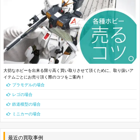
ホビージャパン 1/8 ベルフェゴール
4981932507293
アルター アティ 1/8
4560228203424
スカイチューブ アストレア 水着ver. 1/7 塗装済み
4562283270694
完成品フィギュア
タミヤ ラジコン 1/10 ホーネット 組み立てキット
4950344583362
58336
バンダイ 1/100 MG MS-06R-1A ザクII 黒い三連星
4543112523730
仕様 Ver.2.0
大切なホビーを出来る限り高く買い取りさせて頂くために、取り扱いア
イテムごとにお売り頂く際のコツをご案内！
バンダイ 1/100 MG RX-93-ν2 Hi-νガンダム
4543112488329
プラモデルの場合
0148832
レゴの場合
バンダイ 1/100 フルメカニクス ガンダムヴィダ
4549660121954
ール 0212195
鉄道模型の場合
ミニカーの場合
wave 1/35 ベルゼルガ DT PS版 BK-212
4943209062126
コトブキヤ 金剛 FG019
4934054108152
最近の買取事例
コトブキヤ 1/1 猟兵型エーデルワイス KP476
4934054130658