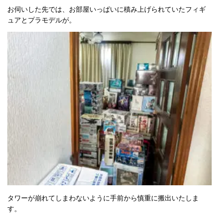
538 件中 1 から 10 まで表示
お伺いした先では、お部屋いっぱいに積み上げられていたフィギ
前
次
ュアとプラモデルが。
※JANコード同一商品は価格保証対象となります。※上記買取価格はパッケージ未
開封・美品の参考買取価格となります。※価格表掲載の商品について、買取UPキ
ャンペーン対象外となります。
上記リストにない品物も高価買取致します。あんしん見
積保証付き
をぜひご利用下さい。
フィギュアの無料査定
タワーが崩れてしまわないように手前から慎重に搬出いたしま
す。