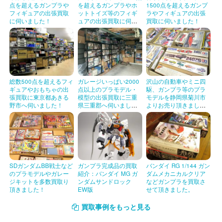
1/6
点を超えるガンプラや
を超えるガンプラやホ
1500点を超えるガンプ
フィギュアの出張買取
ットトイズ等のフィギ
ラやフィギュアの出張
に伺いました！
ュアの出張買取に伺い
買取に伺いました！
グッドスマイルカンパニー シエル・アランソン
4571368442185
ました！
1/8
ガイナックス 1/6 綾波レイ 包帯
ガイナックス 1/6 綾波レイ
総数500点を超えるフィ
ガレージいっぱい2000
沢山の自動車やミニ四
グッドスマイルカンパニー シエル・アランソン
ギュアやおもちゃの出
点以上のプラモデル・
駆、ガンプラ等のプラ
4571368442185
1/8
張買取に東京都あきる
模型の出張買取に三重
モデルを静岡県菊川市
野市へ伺いました！
県三重郡へ伺いまし
よりお売り頂きまし
た！
た！
バンダイ 1/100 RE/100 AMX-103 ハンマ・ハンマ
4549660176145
GSIクレオス Mr.リニアコンプレッサーL5 PS251
4973028111040
プラム アストレア 1/6 塗装済み完成品
4582362380328
SDガンダムBB戦士など
ガンプラ完成品の買取
バンダイ RG 1/144 ガン
バンダイ 1/100 MG FA-78-1 フルアーマーガンダ
のプラモデルやガレー
紹介：バンダイ MG ガ
ダムメカニカルクリア
4543112623768
ム 0162376
ジキットを多数買取り
ンダムサンドロック
などガンプラを買取さ
頂きました！
EW版
せて頂きました。
バンダイ 1/100 MG MS-06R-2 高機動型ザクII ジョ
4543112565358
買取事例をもっと見る
ニー・ライデン専用機 Ver.2.0 0156535