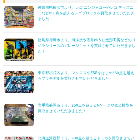
神奈川県横浜市より、レゴ ニンジャゴーやレゴ ディズニ
グッドスマイルカンパニー ねんどろいど 初音ミ
4582191969923
ーなど250点を超えるレゴブロックを買取させていただき
ク 2.0
ました！
ホビージャパン/アルター 1/8 特典付き 前田慶次
限定版 月刊ホビージャパン誌上通販&ホビージャ
4981932506296
パンオンラインショップ限定
徳島県徳島市より、海洋堂や酒井ゆうじ造形工房などのゴ
ジラシリーズのガレージキットを買取させていただきまし
やまと Mine bluE#10
693904344488
た！
グッドスマイルカンパニー 真鏡名ミナ 1/5
4582191962498
東京都杉並区より、マクロスやFSSをはじめ350点を超え
ニューライン 1/6 玖我なつき スクール水着ver.
4540498300108
るプラモデルを買取させていただきました！
舞-乙HiME コールドキャスト塗装済み完成品
クルシマ 1/8 伊吹 マヤ
バンダイ キュベレイMk-II AMX-004G量産型キュ
岩手県盛岡市より、250点を超えるNゲージや鉄道模型を
ベレイ GUNDAM FIX FIGURATION
4543112390448
買取させていただきました！
ZEONOGRAPHY #3013 機動戦士Zガンダム
バンダイ アーマーガールズプロジェクト MS少女
4543112856043
ユニコーンガンダム
北海道河西郡より、900点を超えるトミカを買取させてい