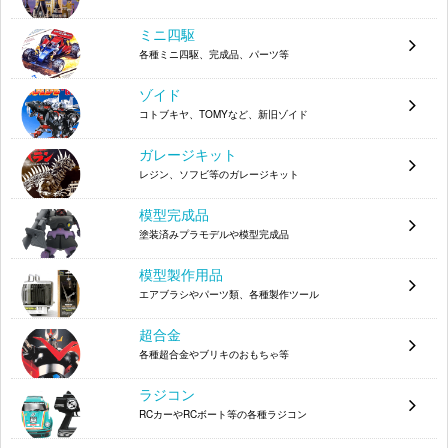
4543112865281
0186528
ミニ四駆
アオシマ 1/350 潜水艦 蒼き鋼 イ401 シリーズ
各種ミニ四駆、完成品、パーツ等
4905083011256
No.14
ゾイド
タミヤ 1/350 日本重巡洋艦 利根 ディスプレイモ
コトブキヤ、TOMYなど、新旧ゾイド
4950344780242
デル 78024
ガレージキット
タミヤ 1/350 日本重巡洋艦 筑摩 ディスプレイモ
4950344780273
レジン、ソフビ等のガレージキット
デル 78027
模型完成品
アルター すーぱーそに子 水着サンタVer. 1/7
4560228203448
塗装済みプラモデルや模型完成品
ホビージャパン 1/8 レヴィアタン
4981932504940
模型製作用品
ホビージャパン 1/8 ルシファー
4981932507750
エアブラシやパーツ類、各種製作ツール
オルカトイズ 黒猫・MIZUGIバージョン 1/7
4560321853137
超合金
各種超合金やブリキのおもちゃ等
コトブキヤ 呂蒙子明 スク水
ラジコン
GSIクレオス プロコンBOY WAトリガー ダブルア
RCカーやRCボート等の各種ラジコン
4973028335194
クションタイプ PS275