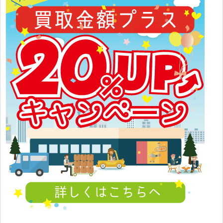
に子
ヴェルテクス Dwell 柳生 1/8 塗装済み完成品
4562389470172
バンダイ 超合金魂 GX-35 ウォーカーギャリア
4543112457257
バンダイ 魂SPEC XS-06 ドラグナー1 with キャバ
4543112500823
リアー
バンダイ ディープストライカー GUNDAM FIX
4543112159144
FIGURATION #0013
コトブキヤ ダークエンジェル・オリヴィエ 1/8
4934054783090
塗装済み完成品
ホビージャパン 1/8 アスタロト
4981932508573
ホビージャパン 1/8 サタン
4981932507507
ホビージャパン 1/8 アスモデウス
4981932504742
ホビージャパン 1/8 マモン
4981932507149
ペンギンパレード リベリオン
4562357654061