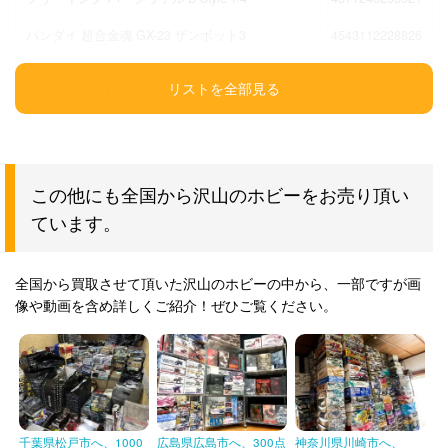
バンダイ 超合金魂 GX-23 ザンボット3
4543112228826
バンダイ RX-78-2 ガンダム Ver.Ka WITH Gファイ
ター GUNDAM FIX FIGURATION METAL
4543112112897
COMPOSITE #1001
バンダイ GP-03S ステイメン&ウェポンシステム
4543112458131
GUNDAM FIX FIGURATION #0034
この他にも全国から沢山のホビーをお売り頂い
ボークス 1/100 エンゲージ オクターバー SR1
4518992211671
ています。
Solid Art Version レジンキャストキット
タミヤ スプレーワーク ペインティングブースII
4950344745340
全国から買取させて頂いた沢山のホビーの中から、一部ですが画
ツインファン 74534
像や動画を含め詳しくご紹介！ぜひご覧ください。
フジミ 1/350 旧日本海軍航空母艦 伊勢 デラック
4968728600109
ス 350艦船
バンダイ 超合金魂 GX-05R 大空魔竜ガイキング
4543112217639
リペイントバージョン
スカイチューブ 冬月茉莉 illustrated by 深崎暮人
千葉県松戸市へ、1000
広島県広島市へ、300点
神奈川県川崎市へ、
4562283280051