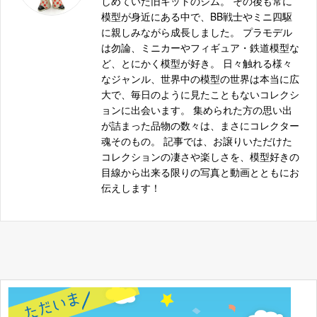
しめていた旧キットのジム。 その後も常に
4549660075899
ム Ver.Ka GUNDAM THUNDERBOLT版 0207589
模型が身近にある中で、BB戦士やミニ四駆
に親しみながら成長しました。 プラモデル
バンダイ 1/100 MG MSZ-010 ダブルゼータガンダ
4549660222361
は勿論、ミニカーやフィギュア・鉄道模型な
ム Ver.Ka プレミアムデカール同梱版 0222236
ど、とにかく模型が好き。 日々触れる様々
バンダイ 1/100 MG MS-06K ザク・キャノン
4543112555212
なジャンル、世界中の模型の世界は本当に広
大で、毎日のように見たこともないコレクシ
バンダイ MG 1/100 ガンダムTR-1 ヘイズル改
4549660195689
ョンに出会います。 集められた方の思い出
が詰まった品物の数々は、まさにコレクター
フリーイング ラウラ・ボーデヴィッヒ バニー
4571245295132
魂そのもの。 記事では、お譲りいただけた
Ver. 1/4
コレクションの凄さや楽しさを、模型好きの
バンダイ LBX マグナオルタス シリーズNo.051
目線から出来る限りの写真と動画とともにお
4543112844736
0184473
伝えします！
タミヤ ファインスペック 2.4G 電動RCドライブ
4950344450534
セット 45053
トップス/ヴェルテクス ノエル=ヴァーミリオン
限定カラーver. 1/7 塗装済み完成品 ワンダーフェ
4562389470196
スティバル2014冬限定
オーキッドシード ボンデージVer. 1/7 すーぱーそ
4582292600886