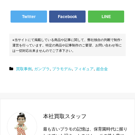
スカイチューブ COVER GIRL
4562283280006
バンダイ 超合金魂 GX-13 超獣機神ダンクーガ
4543112118295
Twitter
Facebook
LINE
ヴェルテクス 斑鳩 1/8 塗装済み完成品
4562389470134
フリーイング μ-No.12 ミュー・テュエルブ ブラ
4571245295002
※当サイトにて掲載している商品や記事に関して、弊社独自の判断で制作･
ックVer.
運営を行っています。特定の商品や記事制作のご要望、お問い合わせ等に
は一切対応出来ませんのでご了承下さい。
バンダイ 超合金 ドロッセル
4543112709714
ボークス 1/100 Bang-S.S.I. KULVULCAN 破烈の人
,
,
,
,
買取事例
ガンプラ
プラモデル
フィギュア
超合金
形 メカニカルムービングシリーズ レジンキャス
4518992206967
トキット
ボークス 1/24 ATM-FX∞ ベルゼルガ SSS-X テス
4518992225418
タロッサ
GSIクレオス プロコンBOY LWAトリガーダブル
4973028135176
アクションタイプ 0.5mm PS290
本社買取スタッフ
フリーイング レーシングミク セパンVer. 1/8
4571245295095
最も古いプラモの記憶は、保育園時代に握り
バンダイ 1/100 MG FA-78 フルアーマー・ガンダ