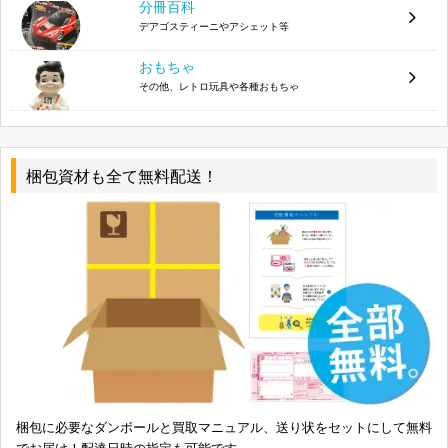
分冊百科
グリフォンエンタープライズ 黒雪姫 ~アクセ
4582221157153
デアゴスティーニやアシェット等
ル・アサルトVer.~ 1/8
おもちゃ
グッドスマイルカンパニー 島風 1/8 PVC製塗装済
4571368442130
その他、レトロ玩具や各種おもちゃ
み完成品
E2 第3弾 パレット
海洋堂 OSアイドル ウィンちゃん2
4525296010831
梱包資材も全て無料配送！
1/8 綾波レイ 竜人
ビーグル #05 TT-Butterfly 1/10
4562182880376
バンダイ 1/144 HG GNR-001E GNアームズTYPE-
E + GN-001 ガンダムエクシア トランザムモード
4543112531223
0153122
バンダイ 1/144 HGBF ZZII ダブルゼッツー
4549660090748
バンダイ 1/100 RE/100 ガンダム試作4号機 ガー
4543112964205
ベラ
梱包に必要なダンボールと買取マニュアル、送り状をセットにして無料
でお届け！配達日時の指定も可能です。
バンダイ 1/100 MG MSA-0011 Sガンダム スペリ