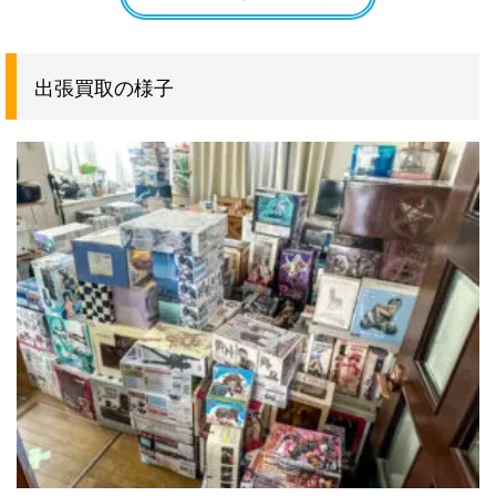
POPY(ポピー) DX超合金 GA-50 大空魔
GA-50
330000円買
竜ガイキング
取
POPY(ポピー) 超合金 GA-19 ロボドロ
GA-19
329000円買
出張買取の様子
がんばれ!!ロボコン
取
BANDAI(バンダイ) METAL
4573102613615
242000円買
STRUCTURE 解体匠機 MSN-04 サザビ
取
ー 機動戦士ガンダム 逆襲のシャア
BANDAI(バンダイ) METAL
4573102662026
176000円買
STRUCTURE 解体匠機 RX-93 νガンダ
取
ム フィン ファンネル装備
POPY(ポピー) 超合金 名作シリーズ GA-
GA-64
170000円買
64 オバケのQ太郎
取
POPY(ポピー) DX超合金 GA-37 UFOロ
GA-37
140000円買
ボ グレンダイザー
取
POPY(ポピー) 超合金 GA-43 ロボチョイ
GA-43
113000円買
がんばれ!!ロボコン
取
TAKARA(タカラ) トレインボット 重連合
4904880018307
110000円買
体戦士 ライデン C-131
取