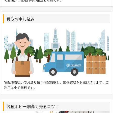
4543112139320
オルガンダム 0113932
マックスファクトリー figma BRS2035
4545784062029
買取お申し込み
ハセガワ 1/350 日本海軍 軽巡洋艦 矢矧 ”天一号作
4967834400269
戦” 40026
コトブキヤ 特典付き ブラック・マジシャン・ガ
4934054781829
ール 1/7
グリフォンエンタープライズ 時崎狂三 1/8 塗装
4582221156989
済み完成品
マックスファクトリー 初音ミク TYPE2020 1/7 塗
4545784041697
装済み完成品
ギフト フェイト・テスタロッサ 水着ver. 1/4
4562200828434
宅配便着払いでお送り頂く宅配買取と、出張買取をお選び頂けます。ご
利用は全て無料です。
グッドスマイルカンパニー 1/7 スーパーソニコ
4571368442246
After The Party
プラム 香月ナナ 1/7
4582362381110
各種ホビー別高く売るコツ！