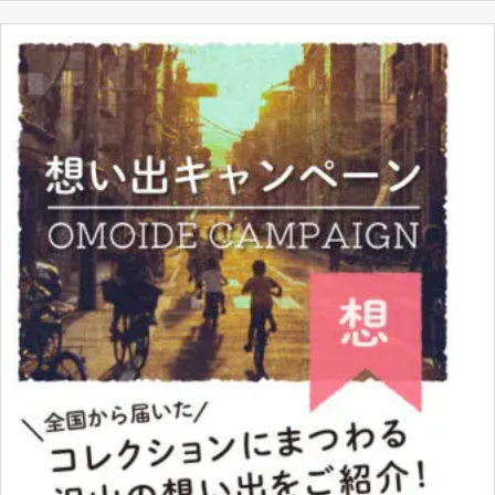
アルファマックス アリサ・イリーニチナ・アミ
4562283271134
エーラ 1/8
ダイキ工業 可変式メイド ツネ子 1/6
4582261370901
スカイチューブ 1/6 伊達 ウィングフィールド 黎
4562283270786
子
スカイチューブ 1/6 アイリス
4562283270809
アルター ディズィー 1/8
4560228202663
バンダイ 1/100 MG MS-06R-1 ザクII シン・マツナ
4543112566553
ガ大尉機 Ver.2.0 0156655
バンダイ 1/144 RG GN-0000GNHW/7SGD2 ダブ
ルオーガンダム セブンソード/G インスペクショ
4549660232476
ン プレミアムバンダイ限定 0223247
アルファマックス アリサ・イリーニチナ・アミ
4562283271073
エーラ 水着ver. 1/8
アルター 後藤又兵衛 ホビージャパン誌上通販限
4981932503202