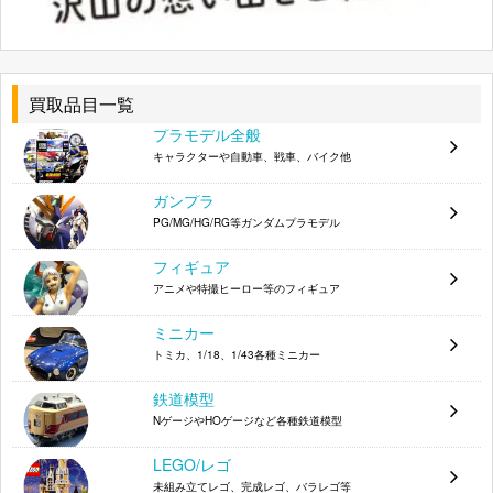
定 1/8
マックスファクトリー 金剛 中破ver. 1/8
4545784041789
ホビージャパン 1/8 ベルゼバブ
4981932507552
買取品目一覧
バンダイ 1/100 MG MSA-0011 Ext Ex-Sガンダム
プラモデル全般
4543112164155
イクスェスガンダム 0116415
キャラクターや自動車、戦車、バイク他
1/144 RG MSN-02 ジオング 5060425
4573102604255
ガンプラ
PG/MG/HG/RG等ガンダムプラモデル
1/144 HGUC NRX-055-2 バウンド・ドック
4573102588227
5058822
フィギュア
アニメや特撮ヒーロー等のフィギュア
プラム アリサ・イリーニチナ・アミエーラ
4582362381127
Ver.GE2 1/7
ミニカー
トミカ、1/18、1/43各種ミニカー
イメージエポック PSP ブラック★ロックシュー
4580320630034
ターTHE GAME 限定版 ホワイトプレミアムBOX
鉄道模型
NゲージやHOゲージなど各種鉄道模型
バンダイ 1/100 MG MS-09RS シャア専用リック
4543112164025
ドム
LEGO/レゴ
バンダイ 1/100 MG UB-01 ユニバースブースター
未組み立てレゴ、完成レゴ、バラレゴ等