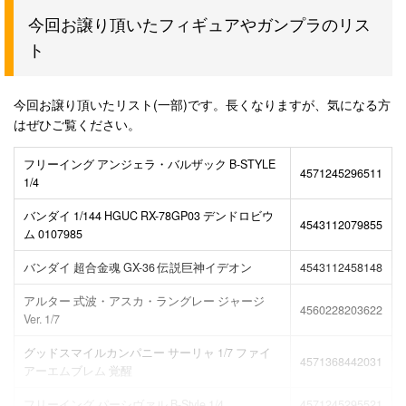
今回お譲り頂いたフィギュアやガンプラのリス
ト
今回お譲り頂いたリスト(一部)です。長くなりますが、気になる方
はぜひご覧ください。
フリーイング アンジェラ・バルザック B-STYLE
4571245296511
1/4
バンダイ 1/144 HGUC RX-78GP03 デンドロビウ
4543112079855
ム 0107985
バンダイ 超合金魂 GX-36 伝説巨神イデオン
4543112458148
アルター 式波・アスカ・ラングレー ジャージ
4560228203622
Ver. 1/7
グッドスマイルカンパニー サーリャ 1/7 ファイ
4571368442031
アーエムブレム 覚醒
フリーイング パーシヴァル B-Style 1/4
4571245295521