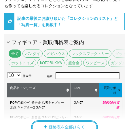
も作っても楽しめるコレクションとなっています！
記事の最後にお譲り頂いた「コレクションのリスト」と
「写真一覧」を掲載中！
フィギュア・買取価格表ご案内
全て
バンダイ
メガハウス
マックスファクトリー
グッド
ホットトイズ
KOTOBUKIYA
超合金
ワンピース
ガンダム
件表示
検索:
商品名・シリーズ
JAN
買取り価
格
POPY(ポピー) 超合金 忍者キャプター
GA-57
500000円買
水忍 キャプター2 GA-57
取
POPY(ポピー) 超合金 GA-21 ロビンちゃ
GA-21
360000円買
ん がんばれ!!ロボコン
取
価格表を全部ひらく