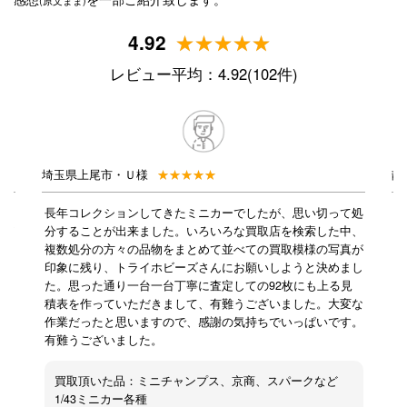
4.92
レビュー平均：4.92(102件)
埼玉県上尾市・Ｕ様
静
せん
長年コレクションしてきたミニカーでしたが、思い切って処
引
度が
分することが出来ました。いろいろな買取店を検索した中、
寧
複数処分の方々の品物をまとめて並べての買取模様の写真が
引
金方
印象に残り、トライホビーズさんにお願いしようと決めまし
パ
して
た。思った通り一台一台丁寧に査定しての92枚にも上る見
情
放
積表を作っていただきまして、有難うございました。大変な
足
。
作業だったと思いますので、感謝の気持ちでいっぱいです。
メ
有難うございました。
金
買取頂いた品：ミニチャンプス、京商、スパークなど
1/43ミニカー各種