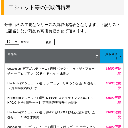
アシェット等の買取価格表
分冊百科の主要なシリーズの買取価格表となります。下記リスト
に該当しない商品も高価買取させて頂きます。
件表示
検索:
商品名
買取り価
格
deagostini(デアゴスティーニ) 週刊 バック・トゥ・ザ・フュー
95000円買
チャー デロリアン 130巻 全巻セット 未開封
取
Hachette(アシェット) 週刊 ラ フェラーリをつくる 全105巻セッ
95000円買
ト 定期購読者特典付
取
Hachette(アシェット) 週刊 NISSAN スカイライン 2000GT-R
83000円買
KPGC10 全140巻セット 定期購読者特典付 未開封
取
Hachette(アシェット) 週刊 伊400 伊四00 幻の巨大潜水空母 全
71000円買
巻セット 160巻 未開封
取
deagostini(デアゴスティーニ) 週刊 ランボルギーニ カウンタッ
58800円買