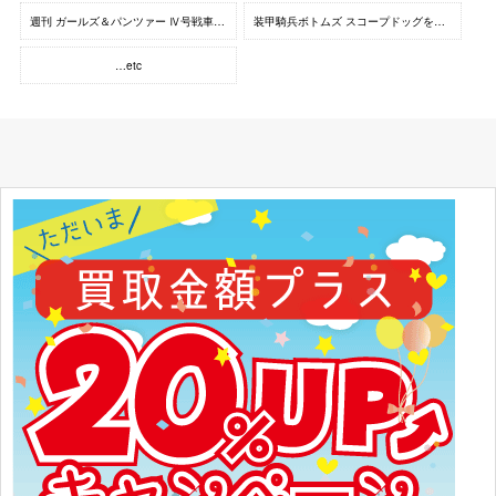
週刊 ガールズ＆パンツァー Ⅳ号戦車H型（D型改）をつくる
装甲騎兵ボトムズ スコープドッグをつくる
…etc