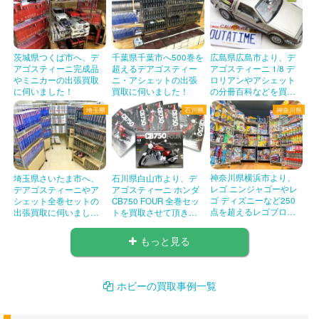
茨城県つくば市へ、デ
千葉県千葉市へ500巻を
広島県広島市より、デ
アゴスティーニ完成品
超えるデアゴスティー
アゴスティーニ 1/8 デ
やミニカーの出張買取
ニ・アシェットの出張
ロリアンやアシェット
に伺いました！
買取に伺いました！
の分冊百科などを買取
頂きました！
埼玉県
石川県
神奈川県
神奈川県横浜市より、
埼玉県さいたま市へ、
石川県白山市より、デ
レゴ ニンジャゴーやレ
デアゴスティーニやア
アゴスティーニ ホンダ
ゴ ディズニーなど250
シェット全巻セットの
CB750 FOUR 全巻セッ
点を超えるレゴブロッ
出張買取に伺いまし
トを買取させて頂きま
クを買取させていただ
た！
した。
きました！
もっと見る
ホビーの買取事例一覧