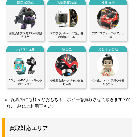
模型完成品
模型製作用品
分冊百科
塗装済みプラモデルや模型
エアブラシやパーツ類、各
デアゴスティーニやアシェ
完成品
種製作ツール
ット等
ラジコン全般
超合金
おもちゃ全般
RCカーやRCボート等の各
各種超合金やブリキのおも
その他、レトロ玩具や各種
種ラジコン
ちゃ等
おもちゃ
※上記以外にも様々なおもちゃ・ホビーを買取させて頂きますので
ぜひ一緒にご利用下さい。
買取対応エリア