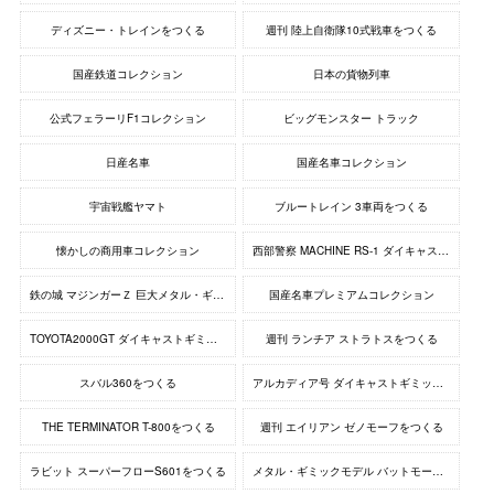
ディズニー・トレインをつくる
週刊 陸上自衛隊10式戦車をつくる
国産鉄道コレクション
日本の貨物列車
公式フェラーリF1コレクション
ビッグモンスター トラック
日産名車
国産名車コレクション
宇宙戦艦ヤマト
ブルートレイン 3車両をつくる
懐かしの商用車コレクション
西部警察 MACHINE RS-1 ダイキャストギミックモデルをつくる
鉄の城 マジンガーＺ 巨大メタル・ギミックモデルをつくる
国産名車プレミアムコレクション
TOYOTA2000GT ダイキャストギミックモデルをつくる
週刊 ランチア ストラトスをつくる
スバル360をつくる
アルカディア号 ダイキャストギミックモデルをつくる
THE TERMINATOR T-800をつくる
週刊 エイリアン ゼノモーフをつくる
ラビット スーパーフローS601をつくる
メタル・ギミックモデル バットモービル タンブラー