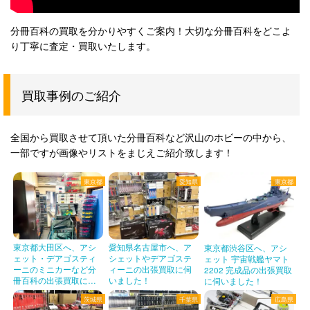
分冊百科の買取を分かりやすくご案内！大切な分冊百科をどこよ
り丁寧に査定・買取いたします。
買取事例のご紹介
全国から買取させて頂いた分冊百科など沢山のホビーの中から、
一部ですが画像やリストをまじえご紹介致します！
東京都
愛知県
東京都
東京都大田区へ、アシ
愛知県名古屋市へ、ア
東京都渋谷区へ、アシ
ェット・デアゴスティ
シェットやデアゴステ
ェット 宇宙戦艦ヤマト
ーニのミニカーなど分
ィーニの出張買取に伺
2202 完成品の出張買取
冊百科の出張買取に伺
いました！
に伺いました！
いました！
茨城県
千葉県
広島県