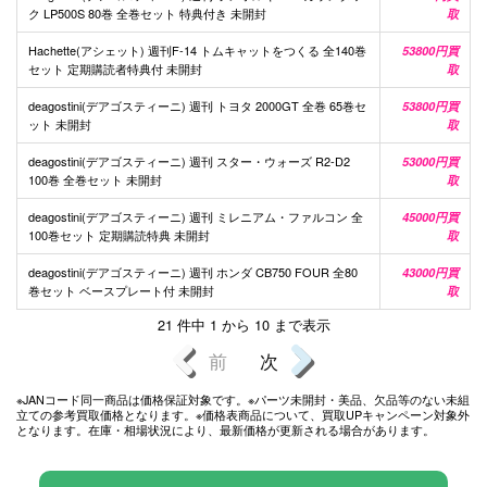
ク LP500S 80巻 全巻セット 特典付き 未開封
取
Hachette(アシェット) 週刊F-14 トムキャットをつくる 全140巻
53800円買
セット 定期購読者特典付 未開封
取
deagostini(デアゴスティーニ) 週刊 トヨタ 2000GT 全巻 65巻セ
53800円買
ット 未開封
取
deagostini(デアゴスティーニ) 週刊 スター・ウォーズ R2-D2
53000円買
100巻 全巻セット 未開封
取
deagostini(デアゴスティーニ) 週刊 ミレニアム・ファルコン 全
45000円買
100巻セット 定期購読特典 未開封
取
deagostini(デアゴスティーニ) 週刊 ホンダ CB750 FOUR 全80
43000円買
巻セット ベースプレート付 未開封
取
21 件中 1 から 10 まで表示
前
次
※JANコード同一商品は価格保証対象です。※パーツ未開封・美品、欠品等のない未組
立ての参考買取価格となります。※価格表商品について、買取UPキャンペーン対象外
となります。在庫・相場状況により、最新価格が更新される場合があります。