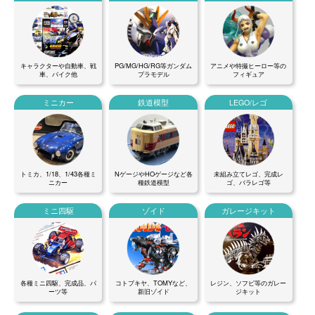
キャラクターや自動車、戦
PG/MG/HG/RG等ガンダム
アニメや特撮ヒーロー等の
車、バイク他
プラモデル
フィギュア
ミニカー
鉄道模型
LEGO/レゴ
トミカ、1/18、1/43各種ミ
NゲージやHOゲージなど各
未組み立てレゴ、完成レ
ニカー
種鉄道模型
ゴ、バラレゴ等
ミニ四駆
ゾイド
ガレージキット
各種ミニ四駆、完成品、パ
コトブキヤ、TOMYなど、
レジン、ソフビ等のガレー
ーツ等
新旧ゾイド
ジキット