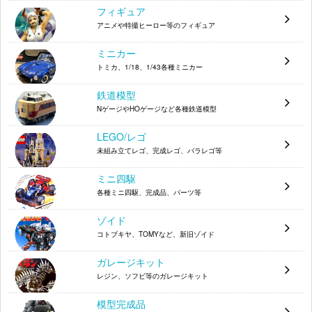
フィギュア
アニメや特撮ヒーロー等のフィギュア
ミニカー
トミカ、1/18、1/43各種ミニカー
鉄道模型
NゲージやHOゲージなど各種鉄道模型
LEGO/レゴ
未組み立てレゴ、完成レゴ、バラレゴ等
ミニ四駆
各種ミニ四駆、完成品、パーツ等
ゾイド
コトブキヤ、TOMYなど、新旧ゾイド
ガレージキット
レジン、ソフビ等のガレージキット
模型完成品