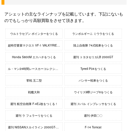
アシェットの主なラインナップを記載しています。下記にないも
のでもしっかり高額買取をさせて頂きます。
ウルトラセブン ポインターをつくる
ランボルギーニ ミウラをつくる
超時空要塞マクロス VF-1 VALKYRIE VF-1 バルキリー
陸上自衛隊 74式戦車をつくる
Honda S800M エスハチをつくる
週刊 トヨタセリカLB 2000GT
ル・マン24時間レースカーコレクション
Tyrrell P34をつくる
零戦 五二型
パンサー戦車をつくる
戦艦大和
ウイリスMBジープ®をつくる
週刊 航空自衛隊 F-4EJ改をつくる！
週刊 スバル インプレッサをつくる
週刊 ラ フェラーリをつくる
週刊 伊四〇〇
週刊 NISSANスカイライン 2000GT-R KPGC10ハコスカ
F-14 Tomcat