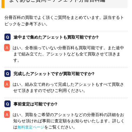
分冊百科の買取でよく頂くご質問をまとめています。該当するト
ピックをご参考下さい。
途中まで集めたアシェットも買取可能ですか?
はい、全巻揃っていない分冊百科も買取可能です。また途中
まで組み立てた、アシェットなども全て買取させて頂きま
す。
完成したアシェットですが買取可能ですか?
1.お申し込み
2.査定orお預かり
3.お支払い
はい、組み立て終わって完成したアシェットもすべて買取さ
せて頂きますのでぜひご利用ください。
事前査定は可能ですか?
はい、買取をご希望のアシェットなどの分冊百科の詳細をお
知らせ頂ければ事前に査定額をお知らせいたします。詳しく
は
をご覧ください。
無料査定ページ