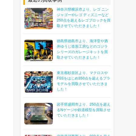
神奈川県横浜市より、レゴ ニン
ジャゴーやレゴ ディズニーなど
250点を超えるレゴブロックを買
取させていただきました！
徳島県徳島市より、海洋堂や酒
井ゆうじ造形工房などのゴジラ
シリーズのガレージキットを買
取させていただきました！
東京都杉並区より、マクロスや
FSSをはじめ350点を超えるプラ
モデルを買取させていただきま
した！
岩手県盛岡市より、250点を超え
るNゲージや鉄道模型を買取させ
ていただきました！
北海道河西郡より、900点を超え