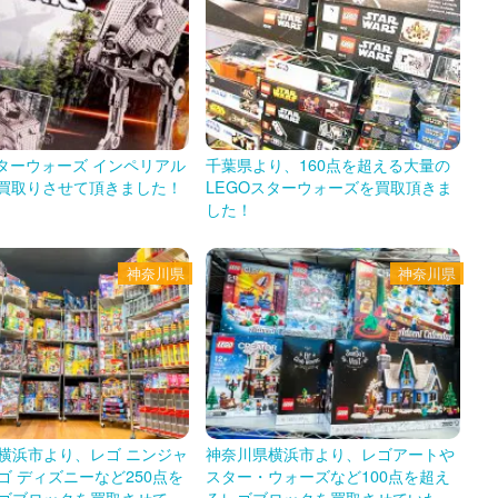
スターウォーズ インペリアル
千葉県より、160点を超える大量の
Tを買取りさせて頂きました！
LEGOスターウォーズを買取頂きま
した！
神奈川県
神奈川県
横浜市より、レゴ ニンジャ
神奈川県横浜市より、レゴアートや
ゴ ディズニーなど250点を
スター・ウォーズなど100点を超え
ゴブロックを買取させてい
るレゴブロックを買取させていただ