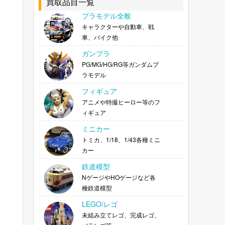
買取品目一覧
プラモデル全般
キャラクターや自動車、戦
車、バイク他
ガンプラ
PG/MG/HG/RG等ガンダムプ
ラモデル
フィギュア
アニメや特撮ヒーロー等のフ
ィギュア
ミニカー
トミカ、1/18、1/43各種ミニ
カー
鉄道模型
NゲージやHOゲージなど各
種鉄道模型
LEGO/レゴ
未組み立てレゴ、完成レゴ、