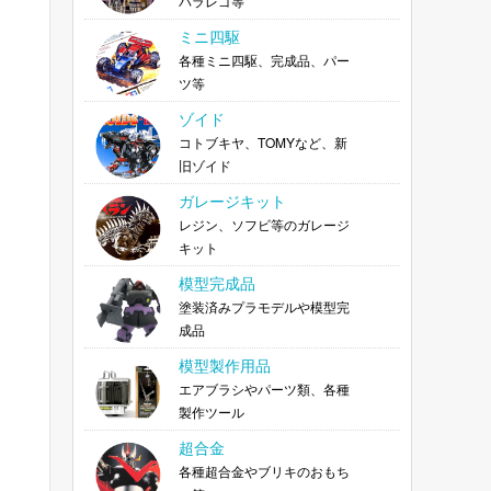
バラレゴ等
ミニ四駆
各種ミニ四駆、完成品、パー
ツ等
ゾイド
コトブキヤ、TOMYなど、新
旧ゾイド
ガレージキット
レジン、ソフビ等のガレージ
キット
模型完成品
塗装済みプラモデルや模型完
成品
模型製作用品
エアブラシやパーツ類、各種
製作ツール
超合金
各種超合金やブリキのおもち