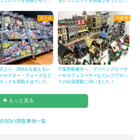
した！
きました！
東京都
千葉県
区より、200点を超えるレ
千葉県船橋市へ、グリーングローサ
ルやスター・ウォーズなど
ーやカフェコーナーなどレゴブロッ
ロックを買取させていただ
クの出張買取に伺いました！
！
もっと見る
LEGOの買取事例一覧