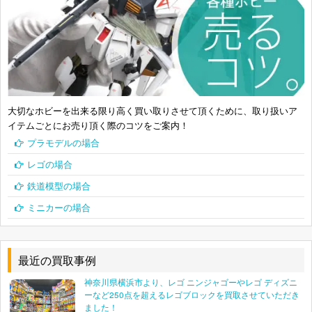
ポーラライツ LEEROY YARBROUGH
090733066046
レベル 1/24 Bobby Labonte Small Soldiers
031445041440
レベル 1/24 #46 Woody Woodpecker
031445041327
レベル 1/24 NASCAR 20 Tony Stewart Home Depot
031445029868
Grand Prix 85-2986
大切なホビーを出来る限り高く買い取りさせて頂くために、取り扱いア
イテムごとにお売り頂く際のコツをご案内！
MPC 1/25 PETTY Chrger
プラモデルの場合
MPC 1/25 COYOTE SUPER SPORTSCAR
023922106841
レゴの場合
鉄道模型の場合
タミヤ 1/24 三菱 ランサーエボリューションVII
4950344242573
WRC ディスプレイモデル 24257
ミニカーの場合
タミヤ 1/24 プジョー 206 WRC 2003 24267
4950344242672
レベル 1/24 Lowe’s Mike Skinner
031445029912
最近の買取事例
レベル 1/25 HOT WHEEL Camaro
031445073571
神奈川県横浜市より、レゴ ニンジャゴーやレゴ ディズニ
ーなど250点を超えるレゴブロックを買取させていただき
AMT 1/25 Quaker State Thunderbird
036881068945
ました！