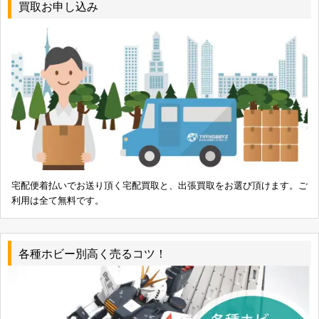
レベル 1/16 ’34 Ford Coupe Street Rod
031445074745
買取お申し込み
AMT 1/16 ’64 Mustang
AMT 1/25 KODAK FILM RACING TEAM
036881068020
TRANSPORTER
モノグラム 1/24 Miller Mustang IMSA RACER
076513022969
レベル 1/25 #1 Whistler Mustang
031445071973
モノグラム 1/24 CHEVROLET LUMINA STOCK
CAR MELLO YELLO シボレールミナ ストックカ
076513029210
ー メローイエロー 2917
宅配便着払いでお送り頂く宅配買取と、出張買取をお選び頂けます。ご
利用は全て無料です。
レベル 1/24 Mooneyes Funny Car 7624
031445076244
モノグラム 1/24 Frank Laconio’s Pro Stock
076513022174
Camaro
各種ホビー別高く売るコツ！
レベル 1/24 SUPERMAN RACING Warren
031445076459
Johnson’s Firebird Pro Stock 85-7645
レベル 1/25 Lincoln LSC Pro Street
031445074561