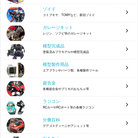
ーム ホルツァー ディスプレイモデル 24248
ゾイド
モノグラム 1/24 フォード ムスタング GTP
076513027087
コトブキヤ、TOMYなど、新旧ゾイド
タミヤ 1/24 メルセデス・ベンツ CLK DTM 2000
4950344242375
ガレージキット
チーム オリギナルタイレ 24237
レジン、ソフビ等のガレージキット
1/12 童夢 零 モリタニ
模型完成品
JOKER 1/24 フェラーリ 330LMB
塗装済みプラモデルや模型完成品
JOKER 1/24 フェラーリ 250LM
模型製作用品
エアブラシやパーツ類、各種製作ツール
EXOTICS 1/24 427 コブラ
超合金
フジミ 1/16 ケーニッヒ テスタロッサ RC105-
各種超合金やブリキのおもちゃ等
10105
ラジコン
モノグラム 1/24 Racing Pettys Combo
076513063894
RCカーやRCボート等の各種ラジコン
モノグラム 1/24 ROOKIE OF THE YEAR STOCK
076513063689
分冊百科
CAR COMBO
デアゴスティーニやアシェット等
レベル 1/16 REVELLUTION FUNNY CAR
031445041150