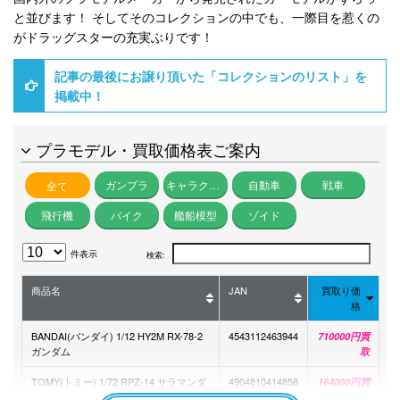
と並びます！ そしてそのコレクションの中でも、一際目を惹くの
がドラッグスターの充実ぶりです！
記事の最後にお譲り頂いた「コレクションのリスト」を
掲載中！
プラモデル・買取価格表ご案内
ガンプラ
キャラクター
自動車
戦車
全て
飛行機
バイク
艦船模型
ゾイド
件表示
検索:
商品名
JAN
買取り価
格
BANDAI(バンダイ) 1/12 HY2M RX-78-2
4543112463944
710000円買
ガンダム
取
TOMY(トミー) 1/72 RPZ-14 サラマンダ
4904810414858
164000円買
ーF2 ファイティングファルコン 翼竜型
取