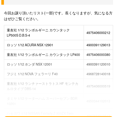
今回お譲り頂いたリスト(一部)です。長くなりますが、気になる方
はぜひご覧ください。
童友社 1/12 ランボルギーニ カウンタック
4975406000212
LP500S D.B.S-4
ロッソ 1/12 ACURA NSX 12901
4900391129013
童友社 1/12 ランボルギーニ カウンタック LP400
4975406000380
ロッソ 1/12 ホンダ NSX 12001
4900391120010
フジミ 1/12 NOVA フェラーリ F40
4968728140018
童友社 1/12 ランチァーストラトス HF モンテカ
4975406000519
ルロタイプ DBS-14
タミヤ 1/12 ケーターハム スーパーセブン BDR
4950344102013
10201
ハセガワ 1/12 NISSAN Fairlady Z 300ZX Twin
4967834510517