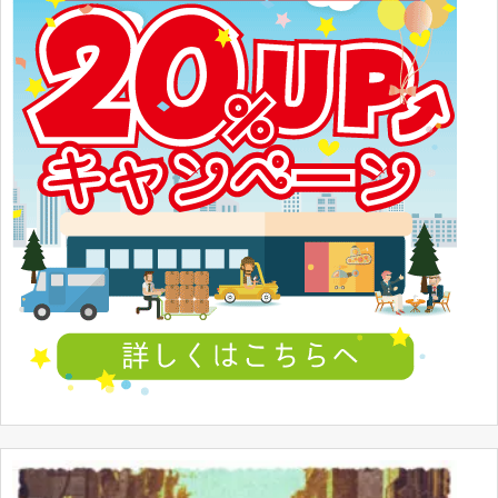
モノグラム 1/24 #3 WRANGLER COMBO
076513062989
モノグラム 1/24 Brickyard 400 Winners
076513007805
モノグラム 1/24 Darrell Waltrip Combo
076513063917
バンダイ 1/24 オーラバトラー・ダンバイン
0501119
SAKATSU 1/24 ’86 サファリ セリカ Gr.B
モデラーズ 1/24 ランチア ラリー 037 レジンキャ
4986573064228
ストキット 6422
1/24 フェラーリ 1957 250GT
MPC 1/16 57 CORVETTE ROADSTER 1-3085
フジミ 1/16 フェラーリ F40LM ルマン 10116
4968728101163
レベル 1/25 7/Eleven Mustang GTO 7153
031445071539
タミヤ 1/24 エンツォ フェラーリ ディスプレイモ
4950344242603
デル 24260