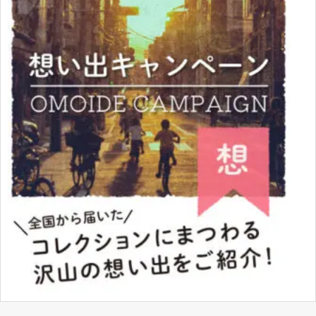
MPC 1/16 CHARGER STREETMACHINE
023922130754
レベル 1/16 Mickey Thompson’s Grand Am Funny
031445076848
Car
レベル 1/16 JUNGLE JIM 0730
レベル 1/16 HAWAIIAN 85-0788
アキュレイト 1/24 CORVETTE GRAND SPORT
784776050017
5001
アキュレイトミニチュア 1/24 CORVETTE #5000
784776050000
レベル 1/25 ’70 CUSTOM VAN
031445076862
レベル 1/25 Ford’s Limited Edition 2000 Harley-
031445076855
Davidson F-150 Pickup F-150
モノグラム 1/24 KODAK Film Racing Stock Car
076513063672
Comb
レベル 1/24 Thunderbird Legends Combo 2台セッ