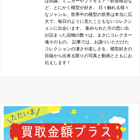
は勿論、ミニカーやフィギュア・鉄道模型な
フジミ 1/16 ケーニッヒ カウンタック スペシャル
ど、とにかく模型が好き。 日々触れる様々
4968728101446
10144
なジャンル、世界中の模型の世界は本当に広
大で、毎日のように見たこともないコレクシ
LS 1/16 BMW 3.5CSL
ョンに出会います。 集められた方の思い出
モノグラム 1/24 Snake & Mongoose Combo
031445068584
が詰まった品物の数々は、まさにコレクター
魂そのもの。 記事では、お譲りいただけた
フジミ 1/16 ランボルギーニ カウンタック 25th ア
4968728101132
コレクションの凄さや楽しさを、模型好きの
ニバーサリーカウンタック シリーズNo.9 10113
目線から出来る限りの写真と動画とともにお
伝えします！
モノグラム 1/12 ’67 Corvette 427 Coupe 2801
076513028015
モノグラム 1/12 ’57 Chevy Coupe
076513028008
モデラーズ 1/24 ラーク マクラーレン F1GTR
4986573064242
モデラーズ 1/24 ランチアデルタ S4 WRC’86 ツー
4986573064235
ル・ド・コルス仕様 レジンキャストキット 6423
モノグラム 1/12 FERRARI TESTAROSSA フェラ
076513028039
ーリ テスタロッサ 2803
モノグラム 1/24 ’87 Thunderbird Combo
076513063924