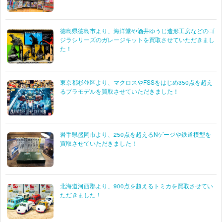
レベル 1/25 ’67 Dodge Charger 426 Hemi
031445076695
徳島県徳島市より、海洋堂や酒井ゆうじ造形工房などのゴ
タミヤ 1/24 三菱 ランサーエボリューションV
4950344242030
ジラシリーズのガレージキットを買取させていただきまし
WRC ディスプレイモデル 24203
た！
モノグラム 1/24 7-Eleven GTP
076513027094
レベル 1/24 Ward Burton Caterpillar Grand Prix
031445029929
東京都杉並区より、マクロスやFSSをはじめ350点を超え
るプラモデルを買取させていただきました！
レベル 1/25 1969 Dodge Daytona Charger ダッ
031445059469
ジ・チャージャー・デイトナ 1969 85-5946
レベル 1/24 1997 GOODWRENCH SERVICE
031445041310
PLUS
岩手県盛岡市より、250点を超えるNゲージや鉄道模型を
買取させていただきました！
レベル 1/24 Porsche GT-1EVO
031445025495
Revell 1/24 Mike Bliss Ford Race Truck TeamASE
031445025471
#2
北海道河西郡より、900点を超えるトミカを買取させてい
ただきました！
レベル 1/24 NASCAR 50th GOLD
031445041303
COMMEMORATIVE CHEVY