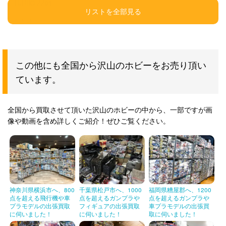
TURBO ZZ01
童友社 1/12 ポンティアック ファイアバード トラ
4975406000274
ンザム シリーズNo.7 D.B.S-7
アオシマ 1/16 カウンタック LP400 BSC-03
この他にも全国から沢山のホビーをお売り頂い
童友社 1/12 ランチァーストラトス HF アリタリ
4975406000397
ています。
ア D.B.S.-12
ニットー 1/16 シビック レーシング 584
全国から買取させて頂いた沢山のホビーの中から、一部ですが画
オオタキ 1/12 メルセデス・ベンツ 450SLC OT-3
像や動画を含め詳しくご紹介！ぜひご覧ください。
フジミ 1/16 ランボルギーニ カウンタック
LP500S RC102
ニチモ 1/12 ロータス ヨーロッパスペシャル
4975993012742
SD1201
神奈川県横浜市へ、800
千葉県松戸市へ、1000
福岡県糟屋郡へ、1200
童友社 1/12 ポルシェ 911 ターボ
4975406000250
点を超える飛行機や車
点を超えるガンプラや
点を超えるガンプラや
プラモデルの出張買取
フィギュアの出張買取
車プラモデルの出張買
フジミ 1/12 ヴェイルサイド R32 GT-R コンバッ
に伺いました！
に伺いました！
取に伺いました！
4968728141145
ト 14114