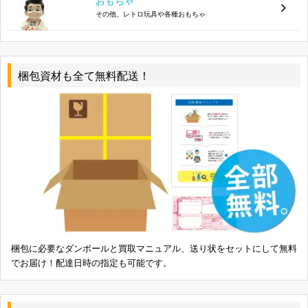
おもちゃ
ポーラライツ RICHARD PETTY DODGE
その他、レトロ玩具や各種おもちゃ
090733066053
CHARGER
レベル 1/24 QUAKER STATE Jack Sprague Chevy
031445024993
Race Truck
梱包資材も全て無料配送！
タミヤ 1/24 レプソルフォード エスコートRSコス
4950344241712
ワース 24171
ハセガワ 1/24 三菱ランサーエボリューション
4967834250628
1993年 香港 北京ラリー
タミヤ 1/24 メルセデスCLK-GTR チームCLK
4950344242016
24201
Lunatic 1/24 セリカ GT FOUR
マルイ 1/24 フェラーリ 365GT4 BBMT86-HT6
4952839220066
梱包に必要なダンボールと買取マニュアル、送り状をセットにして無料
AMT 1/25 CANEPA KENWORTH
036881060208
でお届け！配達日時の指定も可能です。
AMT 1/16 NOMAD
036881086574