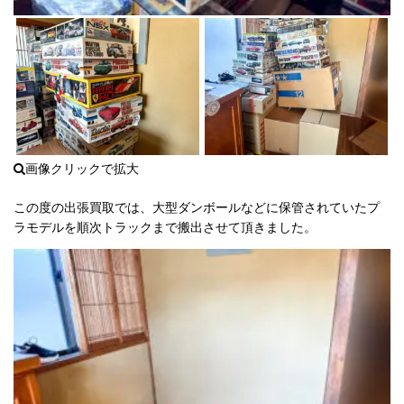
BANDAI(バンダイ) 真聖機兵 ガンレック
4902425378923
61000円買
ス 元祖SDガンダム 125
取
1,127 件中 1 から 10 まで表示
前
次
※JANコード同一商品は価格保証対象となります。※上記価格はパーツ未開封・美
品、欠品等のない未組立ての参考買取価格となります。※価格表掲載の商品につ
いて、買取UPキャンペーン対象外となります。
上記リストにない品物も高価買取致します。あんしん見
この度の出張買取では、大型ダンボールなどに保管されていたプ
積保証付き
プラモデルの無料査定
をぜひご利用下さい。
ラモデルを順次トラックまで搬出させて頂きました。