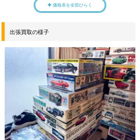
414858 メカ生体ゾイド
価格表を全部ひらく
TOMY(トミー) 1/72 RBOZ-005 ウルトラ
4904810414162
89000円買
ザウルス 恐竜型 414162
取
出張買取の様子
TOMY(トミー) 1/72 EPZ-002 アイアン
4904810410867
83000円買
コング ゴリラ型 重装甲格闘攻撃型
取
TOMY(トミー) 1/72 共和国側戦闘機械獣
4904810414278
77000円買
ティラノザウルス型 RPZ-24 キングゴジ
取
ュラス 414278 メカ生体ゾイド
TAKARA(タカラ) 合体魔神 ゴーストン
4904880027743
77000円買
14体セット 魔神大集合 マシンコレクシ
取
ョン No.25 限定版 175232-7
VOLKS(ボークス) 1/72 ゲートシオンマ
4518992232423
71000円買
ーク2 スピード・ブリンガー
取
TOMY(トミー) 1/72 RPZ-19 ゴッドカイ
4904810415107
65000円買
ザー ティラノサウルス型 415107
取
BANDAI(バンダイ) 聖機兵ガンレックス
4902425360478
61000円買
元祖SDガンダムワールド No.110
取
0036047