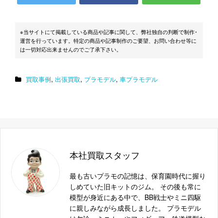
フジミ 1/16 ランボルギーニ カウンタック LP400
RC101
※当サイトにて掲載している商品や記事に関して、弊社独自の判断で制作･
タミヤ 1/12 フェアレディ 240Z BS1208
運営を行っています。特定の商品や記事制作のご要望、お問い合わせ等に
は一切対応出来ませんのでご了承下さい。
タミヤ 1/12 ローラ T-70 マークIII BS1215
モノグラム 1/12 CAMARO STREET MACHINE
076513028169
,
,
,
買取事例
出張買取
プラモデル
車プラモデル
レベル 1/12 メルセデス ベンツ 300SL
4009803074757
タミヤ 1/12 ポルシェ ターボRSR 934レーシング
4950344120208
ディスプレイモデル 12020
タミヤ 1/24 カルソニック・ニッサン プリメーラ
4950344241477
JTCC 24147
本社買取スタッフ
タミヤ 1/12 マルティーニ ポルシェ 935 ターボ
4950344120239
最も古いプラモの記憶は、保育園時代に握り
バンダイ 1/16 フォード モデル G.T.40 8088
しめていた旧キットのジム。 その後も常に
モデラーズ 1/24 チーム オレカ バイパー GTS R
模型が身近にある中で、BB戦士やミニ四駆
4986573064266
レジンキャストキット 6426
に親しみながら成長しました。 プラモデル