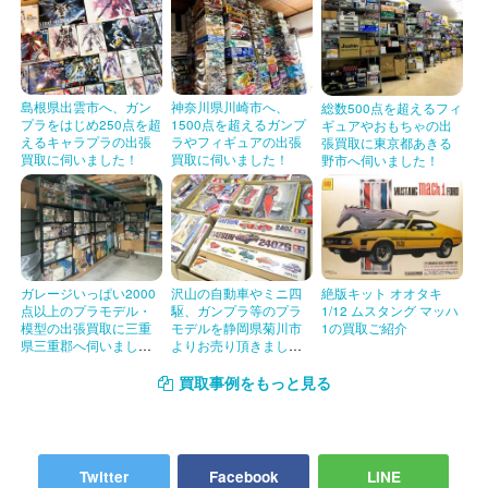
ニチモ 1/10 ランチア ストラトス HF YM-1001
タミヤ 1/12 ポルシェ カレラ 10 BS1203
島根県出雲市へ、ガン
神奈川県川崎市へ、
総数500点を超えるフィ
タミヤ 1/12 フェアレディ 240ZG 市販タイプ デ
4950344120109
プラをはじめ250点を超
1500点を超えるガンプ
ギュアやおもちゃの出
ィスプレイモデル 12010
えるキャラプラの出張
ラやフィギュアの出張
張買取に東京都あきる
買取に伺いました！
買取に伺いました！
野市へ伺いました！
タミヤ 1/12 ローバー ミニクーパー 1.3i ディスプ
4950344120314
レイモデル 12031
バンダイ 1/16 フェラーリ ディーノ
レベル 1/12 1965 フェラーリ 275 GTB No.H-1287
ガレージいっぱい2000
沢山の自動車やミニ四
絶版キット オオタキ
FERRARI
点以上のプラモデル・
駆、ガンプラ等のプラ
1/12 ムスタング マッハ
模型の出張買取に三重
モデルを静岡県菊川市
1の買取ご紹介
ヒロ 1/24 512BB ルマン
県三重郡へ伺いまし
よりお売り頂きまし
た！
た！
ヒロ 1/24 512S 1970
買取事例をもっと見る
Climax Jr フェラーリ 275GTB
ヒロ 1/24 フェラーリ 512BB 1979
Twitter
Facebook
LINE