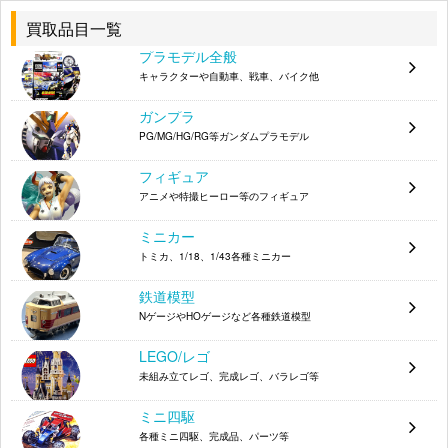
031445068577
ト 85-6857
買取品目一覧
プラモデル全般
レベル 1/25 JPS Mustang 7196
031445071966
キャラクターや自動車、戦車、バイク他
AMT 1/16 Shelby Cobra 427 6422
036881064220
ガンプラ
レベル 1/24 Tony Foti’s L.A.P.D. Camaro 7423
031445074233
PG/MG/HG/RG等ガンダムプラモデル
レベル 1/25 ’57 Chevy Pro Sportsman
031445071935
フィギュア
アニメや特撮ヒーロー等のフィギュア
レベル 1/24 Richard Petty’s ‘70 Superbird “Replica”
031445023606
street/Racer 85-2360
ミニカー
トミカ、1/18、1/43各種ミニカー
レベル 1/24 Castrol Olds Funny Car
031445071737
鉄道模型
レベル 1/24 Terry Labonte
031445041143
NゲージやHOゲージなど各種鉄道模型
タミヤ 1/24 メルセデス CLK-GTR ディスプレイモ
4950344241958
デル 24195
LEGO/レゴ
未組み立てレゴ、完成レゴ、バラレゴ等
タミヤ 1/24 アルファロメオ 155V6TI
4950344241378
ミニ四駆
タミヤ 1/24 オペル アストラ V8 クーペ オペル チ
各種ミニ四駆、完成品、パーツ等
4950344242481