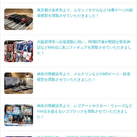
レベル 1/24 94 BILL ELLIOTT McDONALD’S
031445041457
GOLD TAURUS
東京都小金井市より、ムサシノモデルなど16番ゲージの鉄
道模型を買取させていただきました！
レベル 1/24 17 DARRELL WALTRIP
031445041129
ODK 1/32 ベレット MX1600
大阪府堺市へ出張買取に伺い、ROBOT魂や聖闘士聖衣神
イマイ マイティ号 B-152 モーターライズ
話など600点に及ぶフィギュアを買取させていただきまし
た！
モノグラム 1/24 1996 Thunderbird
レベル 1/24 29 CARTOON NETWORK WACKY
031445041280
RACING MONTE CARLO 85-4128
神奈川県横浜市より、メルクリンなどのHOゲージ・鉄道
模型を買取させていただきました！
モノグラム 1/24 #3 Goodwrench Monte Carlo
076513024475
モノグラム 1/24 MAC TOOLS 32
神奈川県横浜市より、レゴアートやスター・ウォーズなど
モノグラム 1/24 #42 MELLO YELLO ポンティアッ
076513024284
100点を超えるレゴブロックを買取させていただきまし
ク
た！
レベル 1/24 BIRTHDAY TAURUS
031445041334
モノグラム 1/24 #3 Goodwrench LUMINA