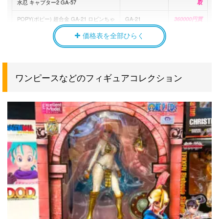
水忍 キャプター2 GA-57
取
POPY(ポピー) 超合金 GA-21 ロビンちゃ
GA-21
360000円買
ん がんばれ!!ロボコン
取
価格表を全部ひらく
POPY(ポピー) DX超合金 GA-50 大空魔
GA-50
330000円買
竜ガイキング
取
POPY(ポピー) 超合金 GA-19 ロボドロ
GA-19
329000円買
ワンピースなどのフィギュアコレクション
がんばれ!!ロボコン
取
BANDAI(バンダイ) METAL
4573102613615
242000円買
STRUCTURE 解体匠機 MSN-04 サザビ
取
ー 機動戦士ガンダム 逆襲のシャア
BANDAI(バンダイ) METAL
4573102662026
176000円買
STRUCTURE 解体匠機 RX-93 νガンダ
取
ム フィン ファンネル装備
POPY(ポピー) 超合金 名作シリーズ GA-
GA-64
170000円買
64 オバケのQ太郎
取
POPY(ポピー) DX超合金 GA-37 UFOロ
GA-37
140000円買
ボ グレンダイザー
取
POPY(ポピー) 超合金 GA-43 ロボチョイ
GA-43
113000円買
がんばれ!!ロボコン
取