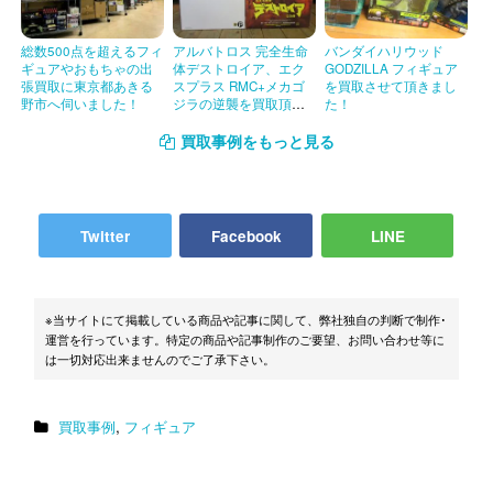
グッドスマイルカンパニー 楪いのり 1/8 塗装済
4582191965819
総数500点を超えるフィ
アルバトロス 完全生命
バンダイハリウッド
完成品
ギュアやおもちゃの出
体デストロイア、エク
GODZILLA フィギュア
張買取に東京都あきる
スプラス RMC+メカゴ
を買取させて頂きまし
アルター 秋山澪 1/8
4560228202328
野市へ伺いました！
ジラの逆襲を買取頂き
た！
ました！
アルター 平沢唯 1/8
4560228202335
買取事例をもっと見る
オーキッドシード クイーンズブレイド 美しき闘
4582292601272
士たち アレイン
Twitter
Facebook
LINE
アルター 結城美柑 1/7
4560228203479
メガハウス 武器屋 カトレア P-5
4535123711268
※当サイトにて掲載している商品や記事に関して、弊社独自の判断で制作･
オーキッドシード 1/7 ビッチ姫
4582292600930
運営を行っています。特定の商品や記事制作のご要望、お問い合わせ等に
は一切対応出来ませんのでご了承下さい。
ダイキ工業 1/6 一之瀬 深月 PVC塗装済み完成品
4582261372035
キャラアニ 佐天涙子 パジャマでお泊り佐天さん
4543341133823
,
1/8 塗装済み完成品
買取事例
フィギュア
フリーイング 1/4 黒木御影
4571245295699