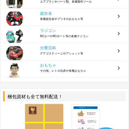
一番くじ A賞 クランクラン
エアブラシやパーツ類、各種製作ツール
B賞 柊かがみ
超合金
各種超合金やブリキのおもちゃ等
特別限定版 ちびりん フィギュア
ラジコン
DXガールズフィギュア 0083
RCカーやRCボート等の各種ラジコン
一撃殺虫 ホイホイ ソリッドワークス
分冊百科
デアゴスティーニやアシェット等
G賞 マクロス
おもちゃ
その他、レトロ玩具や各種おもちゃ
梱包資材も全て無料配送！