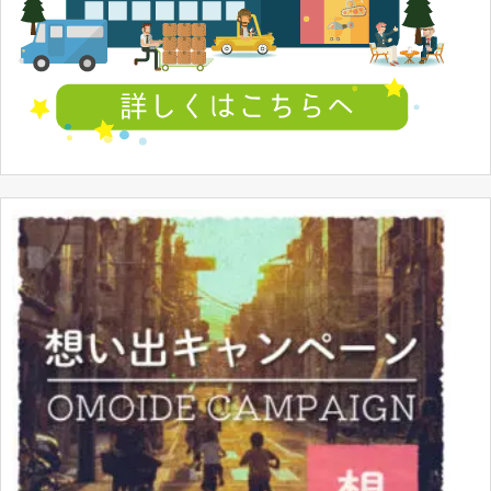
4907953449688
間 とき 1/6
アルター 平沢憂 1/8 PVC製塗装済み完成品
4560228202823
アルター セイバー メイドVer. R 1/6 塗装済み完成
4560228203066
品
ギフト セイバーエクストラ 1/8
4562200824139
マックスファクトリー 1/6 霞
バンダイ アーマーガールズプロジェクト 金剛改
4543112741752
二
コトブキヤ シャルロット・デュノア-Bunny Style
4934054782499
1/7 塗装済完成品
メガハウス ブルマ Dimension of DRAGONBALL
4535123819797
塗装済み完成品
バンダイ アーマーガールズプロジェクト 霧島改
4549660037484
二 魂ウェブ商店限定