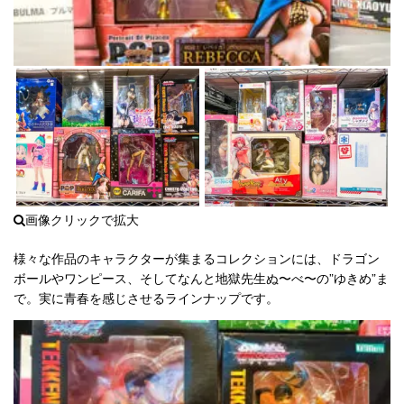
TAKARA(タカラ) トレインボット 重連合
4904880018307
110000円買
体戦士 ライデン C-131
取
538 件中 1 から 10 まで表示
前
次
※JANコード同一商品は価格保証対象となります。※上記買取価格はパッケージ未
開封・美品の参考買取価格となります。※価格表掲載の商品について、買取UPキ
ャンペーン対象外となります。
上記リストにない品物も高価買取致します。あんしん見
積保証付き
をぜひご利用下さい。
フィギュアの無料査定
様々な作品のキャラクターが集まるコレクションには、ドラゴン
ボールやワンピース、そしてなんと地獄先生ぬ〜べ〜の”ゆきめ”ま
で。実に青春を感じさせるラインナップです。