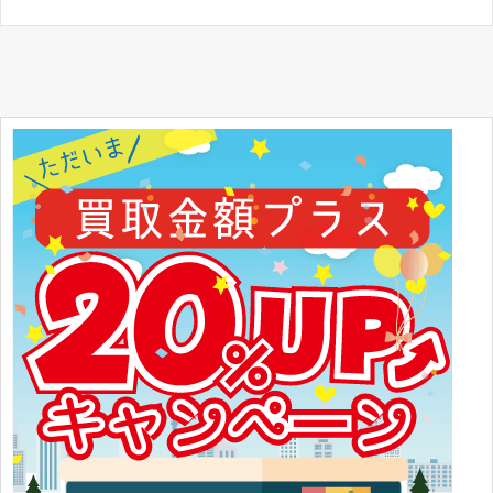
アルター アティ 1/8
4560228203424
コトブキヤ クリスティ・モンテイロ TEKKEN美
4934054901470
少女 1/7
アルター 中野梓 1/8
4560228202472
メガハウス 古代の王女 メナス
4535123711817
アルター 桐ヶ谷直葉 1/8
4560228203431
グッドスマイルカンパニー セイバー・リリィ ~
4582191965215
全て遠き理想郷~ 1/7
メガハウス 1/8 異端審問官シギィ
4535123712746
メガハウス 歴戦の傭兵 エキドナ
4535123710940
アルター セルベリア・ブレス 水着Ver. 1/7スケー
4560228202908
ル 塗装済み完成品フィギュア
キャラアニ 1/8 斑鳩
4543341134288
グッドスマイルカンパニー 三浦あずさ 運命の瞬