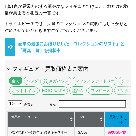
1点1点が見栄えのする華やかなフィギュアだけに、これだけの数
量が集まると壮観の一言です。
トライホビーズでは、大量のコレクションの買取にもしっかりと
対応させていただきますのでご安心くださいませ。
記事の最後にお譲り頂いた「コレクションのリスト」と
「写真一覧」を掲載中！
フィギュア・買取価格表ご案内
全て
バンダイ
メガハウス
マックスファクトリー
グッド
ホットトイズ
KOTOBUKIYA
超合金
ワンピース
ガンダム
件表示
検索:
商品名・シリーズ
JAN
買取り価
格
POPY(ポピー) 超合金 忍者キャプター
GA-57
500000円買