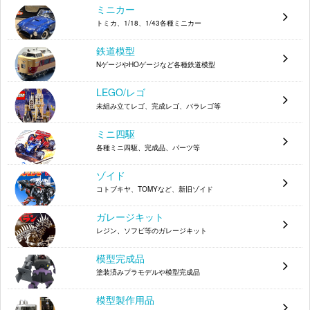
メガハウス 冥土へ誘うもの アイリ
4535123711237
ミニカー
トミカ、1/18、1/43各種ミニカー
海洋堂 朝比奈みくる 1/8
4525296010916
鉄道模型
wave 獅子堂秋葉 ハプニングVer.
4943209550357
NゲージやHOゲージなど各種鉄道模型
wave 巴マミ スペシャルVer. あみあみ限定BEACH
4943209551521
LEGO/レゴ
QUEENS 1/10スケール
未組み立てレゴ、完成レゴ、バラレゴ等
メガハウス 鋼鉄姫ユミール
4535123710957
ミニ四駆
ムービック 結 1/7
4961524333769
各種ミニ四駆、完成品、パーツ等
一番くじ A賞 マクロス
ゾイド
コトブキヤ、TOMYなど、新旧ゾイド
アルター 橘玲 1/8
4560228201338
ガレージキット
バンダイ 涼宮ハルヒ バニーVer. 1/8 メタモフィギ
4543112480293
レジン、ソフビ等のガレージキット
ュア
模型完成品
B賞 柊かがみ
塗装済みプラモデルや模型完成品
A賞 泉こなた
模型製作用品