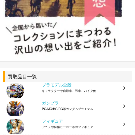
アルター 梓川月乃 水着Ver. 限定版 白×水色 1/8
4907953804357
アルター 沢近愛理 水着Ver. 1/8
4560228201376
メガハウス 流浪の戦士レイナ
4535123710803
グッドスマイルカンパニー 島村卯月 ニュージェ
4571368442093
ネレーションVer. 1/8 塗装済み完成品
メガハウス ヤマトガールズコレクション 原田真
4535123816512
琴 1/8 塗装済完成品
メガハウス 武者巫女 トモエ
4535123711039
買取品目一覧
アルター ゲルトルート・バルクホルン 1/8
4560228202915
プラモデル全般
キャラクターや自動車、戦車、バイク他
マックスファクトリー 涼宮ハルヒ 1/8 PVC塗装済
4545784040621
み完成品
ガンプラ
メガハウス 叛乱の騎士 アンネロッテ
4535123711886
PG/MG/HG/RG等ガンダムプラモデル
コトブキヤ いたずら怪盗 シャオメイ 1/6 塗装済
フィギュア
4934054782390
み完成品
アニメや特撮ヒーロー等のフィギュア