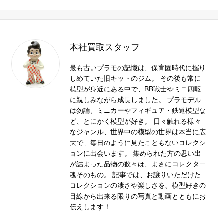
メガハウス 囚われの竜戦士 ブランウェン
4535123713385
メガハウス カリファ エクセレントモデル
LIMITED Portrait.Of.Pirates ワンピース “LIMITED
4535123714153
EDITION” オンラインショップ限定
本社買取スタッフ
A+(エイプラス) まよチキ! 鳴海ナクル 1/4.5
4571382170255
最も古いプラモの記憶は、保育園時代に握り
しめていた旧キットのジム。 その後も常に
フリーイング 久寿川ささら 1/6 塗装済み完成品
4571245293794
模型が身近にある中で、BB戦士やミニ四駆
フィギュア
に親しみながら成長しました。 プラモデル
メガハウス 戦神の侍イズミ
4535123713781
は勿論、ミニカーやフィギュア・鉄道模型な
ど、とにかく模型が好き。 日々触れる様々
キャラアニ 1/8 飛鳥
4543341134240
なジャンル、世界中の模型の世界は本当に広
大で、毎日のように見たこともないコレクシ
オーキッドシード 1/7 すーぱーそに子 ボンデー
4582292601043
ョンに出会います。 集められた方の思い出
ジ
が詰まった品物の数々は、まさにコレクター
メガハウス ナミVer.BB_02 Portrait.Of.Pirates ワン
魂そのもの。 記事では、お譲りいただけた
ピース”LIMITED EDITION” オンラインショップ限
4535123715389
コレクションの凄さや楽しさを、模型好きの
定
目線から出来る限りの写真と動画とともにお
伝えします！
メガハウス 異端審査官 シギィ 二律背反 Ver.
4981932504568