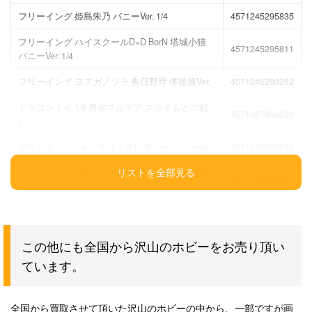
フリーイング 姫島朱乃 バニーVer. 1/4
4571245295835
フリーイング ハイスクールD×D BorN 塔城小猫
4571245295811
バニーVer. 1/4
フリーイング ヨスガノソラ 春日野穹 体操服Ver.
4571245293282
ドラゴントイ 1/6 勇者マルデア スライムとの戦
4571467860293
い
フリーイング 1/4 リアス・グレモリー バニーVer.
4571245295828
グッドスマイルカンパニー 1/4 魔弾の王と戦姫
4571245295880
エレオノーラ=ヴィルターリア バニーVer.
グッドスマイルカンパニー 1/4 宇佐 美々
4571245292339
コトブキヤ リン・シャオユウ TEKKEN美少女 1/7
4934054901975
この他にも全国から沢山のホビーをお売り頂い
ています。
フリーイング フリージング サテライザー=エル=
4571245293527
ブリジット セクシーVer. 1/4
やまと Creators’Labo CL#025 綾波レイ Ver.2
693904348257
全国から買取させて頂いた沢山のホビーの中から、一部ですが画