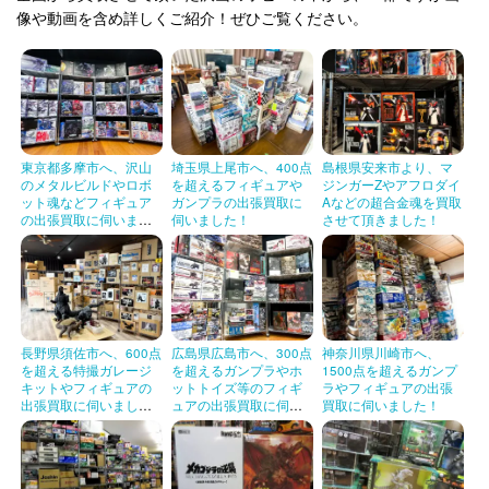
像や動画を含め詳しくご紹介！ぜひご覧ください。
やまと 惣流・アスカ・ラングレー CL#26
693904348264
ヴェルテクス セルベリア・ブレス-The Special
Color inspired by Initial Sketch 1/7 塗装済み完成品
4562389470622
ワンダーフェスティバル2015夏限定
アルター 田井中律 1/8
4560228202571
東京都多摩市へ、沢山
埼玉県上尾市へ、400点
島根県安来市より、マ
のメタルビルドやロボ
を超えるフィギュアや
ジンガーZやアフロダイ
アニプレックス セイバー/アルトリア・ペンドラ
ット魂などフィギュア
ガンプラの出張買取に
Aなどの超合金魂を買取
4534530805850
ゴン 豪華版 1/7 ABS& ANIPLEX+限定
の出張買取に伺いまし
伺いました！
させて頂きました！
た！
バンダイ DX超合金 VF-31Jジークフリード ハヤ
テ・インメルマン機 用スーパーパーツセット 魂
4549660129233
ウェブ商店限定
オーキッドシード 1/5 ソニコミパッケージ Ver.
4582292601265
長野県須佐市へ、600点
広島県広島市へ、300点
神奈川県川崎市へ、
を超える特撮ガレージ
を超えるガンプラやホ
1500点を超えるガンプ
メガハウス POP レベッカ
4535123714603
キットやフィギュアの
ットトイズ等のフィギ
ラやフィギュアの出張
出張買取に伺いまし
ュアの出張買取に伺い
買取に伺いました！
A+(エイプラス) 1/1.45 囚われの竜戦士 ブランウ
た！
ました！
4571382170378
ェン
ドラゴントイ 美夜=リンドブルーム 1/6
4571467860439